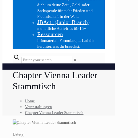
dich um deine Zeit-, Geld- oder
Sachspende für mehr Frieden und
Freundschaft in der Welt.
JBAct! (Junior Branch)
monatliche Activities für 15+
Ressourcen
Infomaterial, Formulare, ... Lad dir
herunter, was du brauchst.
✕
Chapter Vienna Leader
Stammtisch
Home
Veranstaltungen
Chapter Vienna Leader Stammtisch
Date(s)