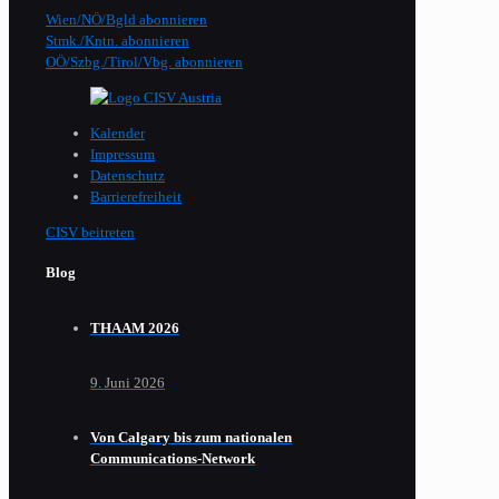
Wien/NÖ/Bgld abonnieren
Stmk./Kntn. abonnieren
OÖ/Szbg./Tirol/Vbg. abonnieren
Kalender
Impressum
Datenschutz
Barrierefreiheit
CISV beitreten
Blog
THAAM 2026
9. Juni 2026
Von Calgary bis zum nationalen
Communications-Network