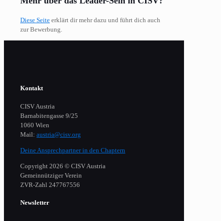
Mehr über das Leader-Sein in CISV?
Diese Seite
erklärt dir mehr dazu und führt dich auch
zur Bewerbung.
Kontakt
CISV Austria
Barnabitengasse 9/25
1060 Wien
Mail:
austria@cisv.org
Deine Ansprechpartner in den Chaptern
Copyright 2026 © CISV Austria
Gemeinnütziger Verein
​ZVR-Zahl 247767556
Newsletter