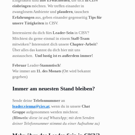
Eingeladen sind
alle Erwachsenen
, die sich
in CISV
einbringen
möchten. Wir treffen einander in
zwanglosem Ambiente und
plaudern
, tauschen
Erfahrungen
aus, geben einander gegenseitig
Tips für
unsere Tätigkeiten
in CISV.
Interessierst du dich fürs
Leader-Sein
in CISV?
Möchtest du gerne einmal in einem
Staff-Team
mitwirken? Interessiert dich unsere
Chapter-Arbeit
?
Über alles das kannst du dich hier mit uns
austauschen.
Und lustig ist es außerdem immer!
Februar
Leader-
Stammtisch
!
Wie immer am
11. des Monats
(Ort wird bekannt
gegeben)
Immer am neuesten Stand bleiben?
Sende deine
Telefonnummer
an
leader.vienna@cisv.at
, wenn du in unsere
Chat
Gruppe
aufgenommen werden möchtest.
(
Hinweis:
diese ist auf WhatsApp; mit dem Senden
deiner Telefonnummer stimmst du einer Aufnahme zu)