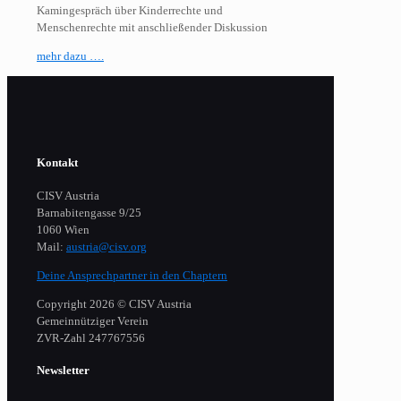
Kamingespräch über Kinderrechte und
Menschenrechte mit anschließender Diskussion
mehr dazu ….
Kontakt
CISV Austria
Barnabitengasse 9/25
1060 Wien
Mail:
austria@cisv.org
Deine Ansprechpartner in den Chaptern
Copyright 2026 © CISV Austria
Gemeinnütziger Verein
​ZVR-Zahl 247767556
Newsletter