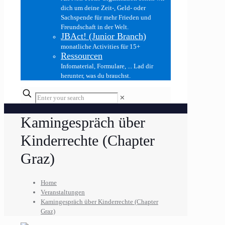
dich um deine Zeit-, Geld- oder
Sachspende für mehr Frieden und
Freundschaft in der Welt.
JBAct! (Junior Branch)
monatliche Activities für 15+
Ressourcen
Infomaterial, Formulare, ... Lad dir
herunter, was du brauchst.
✕
Kamingespräch über
Kinderrechte (Chapter
Graz)
Home
Veranstaltungen
Kamingespräch über Kinderrechte (Chapter
Graz)