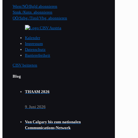
Wien/NÖ/Bgld abonnieren
Stmk./Kntn. abonnieren
OÖ/Szbg./Tirol/Vbg. abonnieren
Kalender
Impressum
Datenschutz
Barrierefreiheit
CISV beitreten
Blog
THAAM 2026
9. Juni 2026
Von Calgary bis zum nationalen
Communications-Network