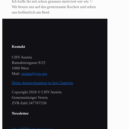
Ich hoffe ihr seit schon genauso motiviert wie wir. ✨
Wir freuen uns auf das gemeinsame Kochen und sehen
uns hoffentlich am Herd.
Kontakt
CISV Austria
Barnabitengasse 9/25
1060 Wien
Mail:
austria@cisv.org
Deine Ansprechpartner in den Chaptern
Copyright 2026 © CISV Austria
Gemeinnütziger Verein
​ZVR-Zahl 247767556
Newsletter