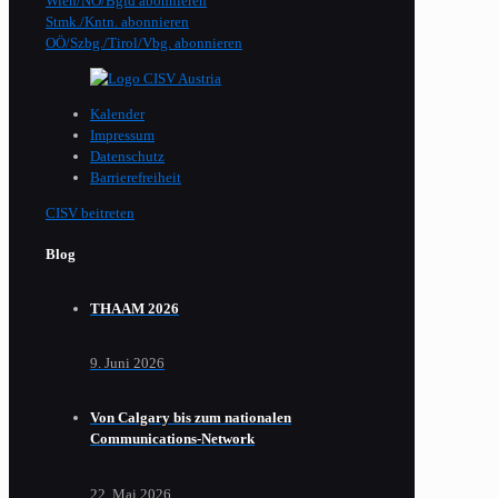
Wien/NÖ/Bgld abonnieren
Stmk./Kntn. abonnieren
OÖ/Szbg./Tirol/Vbg. abonnieren
Kalender
Impressum
Datenschutz
Barrierefreiheit
CISV beitreten
Blog
THAAM 2026
9. Juni 2026
Von Calgary bis zum nationalen
Communications-Network
22. Mai 2026