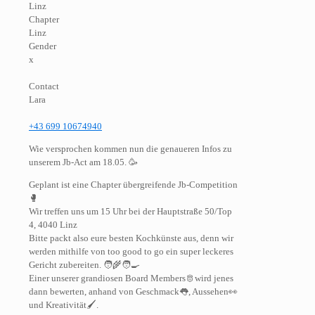
Linz
Chapter
Linz
Gender
x
Contact
Lara
+43 699 10674940
Wie versprochen kommen nun die genaueren Infos zu
unserem Jb-Act am 18.05. 🥳
Geplant ist eine Chapter übergreifende Jb-Competition
🥊
Wir treffen uns um 15 Uhr bei der Hauptstraße 50/Top
4, 4040 Linz
Bitte packt also eure besten Kochkünste aus, denn wir
werden mithilfe von too good to go ein super leckeres
Gericht zubereiten. 🧑‍🌾🧑‍🍳
Einer unserer grandiosen Board Members🫅wird jenes
dann bewerten, anhand von Geschmack👅, Aussehen👀
und Kreativität🖌️.