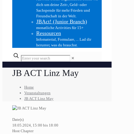
dich um deine Zeit-, Geld- oder
Sachspende für mehr Frieden und
Freundschaft in der Welt.
JBAct! (Junior Branch)
monatliche Activities für 15+
Ressourcen
Infomaterial, Formulare, ... Lad dir
herunter, was du brauchst.
✕
JB ACT Linz May
Home
Veranstaltungen
JB ACT Linz May
Date(s)
18.05.2024, 15:00 bis 18:00
Host Chapter