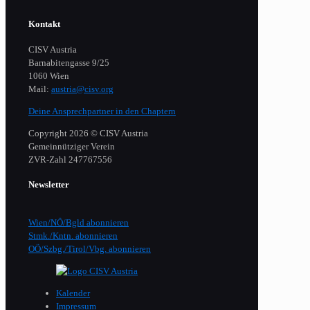
Kontakt
CISV Austria
Barnabitengasse 9/25
1060 Wien
Mail:
austria@cisv.org
Deine Ansprechpartner in den Chaptern
Copyright 2026 © CISV Austria
Gemeinnütziger Verein
​ZVR-Zahl 247767556
Newsletter
Wien/NÖ/Bgld abonnieren
Stmk./Kntn. abonnieren
OÖ/Szbg./Tirol/Vbg. abonnieren
Kalender
Impressum