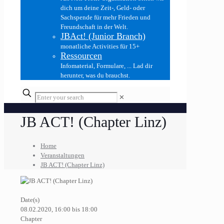
dich um deine Zeit-, Geld- oder
Sachspende für mehr Frieden und
Freundschaft in der Welt.
JBAct! (Junior Branch)
monatliche Activities für 15+
Ressourcen
Infomaterial, Formulare, ... Lad dir
herunter, was du brauchst.
✕
JB ACT! (Chapter Linz)
Home
Veranstaltungen
JB ACT! (Chapter Linz)
Date(s)
08.02.2020, 16:00 bis 18:00
Chapter