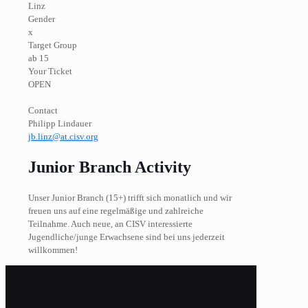
Linz
Gender
x
Target Group
ab 15
Your Ticket
OPEN
Contact
Philipp Lindauer
jb.linz@at.cisv.org
Junior Branch Activity
Unser Junior Branch (15+) trifft sich monatlich und wir
freuen uns auf eine regelmäßige und zahlreiche
Teilnahme. Auch neue, an CISV interessierte
Jugendliche/junge Erwachsene sind bei uns jederzeit
willkommen!