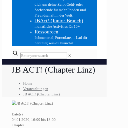
dich um deine Zeit-, Geld- oder
Sachspende für mehr Frieden und
Freundschaft in der Welt.
JBAct! (Junior Branch)
monatliche Activities für 15+
Ressourcen
Infomaterial, Formulare, ... Lad dir
herunter, was du brauchst.
✕
JB ACT! (Chapter Linz)
Home
Veranstaltungen
JB ACT! (Chapter Linz)
Date(s)
04.01.2020, 16:00 bis 18:00
Chapter