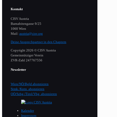
Kontakt
CISV Austria
Barnabitengasse 9/25
1060 Wien
Mail:
austria@cisv.org
Deine Ansprechpartner in den Chaptern
Copyright 2026 © CISV Austria
Gemeinnütziger Verein
​ZVR-Zahl 247767556
Newsletter
Wien/NÖ/Bgld abonnieren
Stmk./Kntn. abonnieren
OÖ/Szbg./Tirol/Vbg. abonnieren
Kalender
Impressum