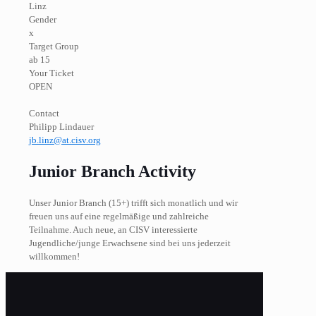
Linz
Gender
x
Target Group
ab 15
Your Ticket
OPEN
Contact
Philipp Lindauer
jb.linz@at.cisv.org
Junior Branch Activity
Unser Junior Branch (15+) trifft sich monatlich und wir
freuen uns auf eine regelmäßige und zahlreiche
Teilnahme. Auch neue, an CISV interessierte
Jugendliche/junge Erwachsene sind bei uns jederzeit
willkommen!