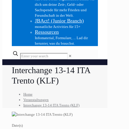
dich um deine Zeit-, Geld- oder
Sachspende für mehr Frieden und
Freundschaft in der Welt.
JBAct! (Junior Branch)
monatliche Activities für 15+
Ressourcen
Infomaterial, Formulare, ... Lad dir
herunter, was du brauchst.
✕
Interchange 13-14 ITA
Trento (KLF)
Home
Veranstaltungen
Interchange 13-14 ITA Trento (KLF)
Date(s)