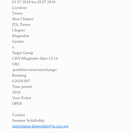
01.07.2018 bis 28.07.2018
Location
Trento
Host Chapter
ITA, Trento
Chapter
Klagenfurt
Gender
x
Target Group
CISV-Mitglieder Alter 13-14
URL
/portfolio-item/interchange/
Booking
I-2018-097
Time period
2018
Your Ticket
OPEN
Contact
Susanne Schidlofski
interchange.klagenfurt@at.cisv.org