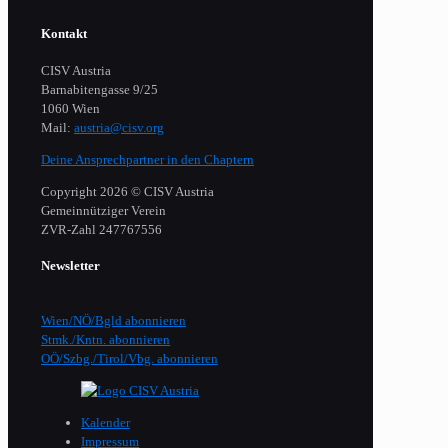
Kontakt
CISV Austria
Barnabitengasse 9/25
1060 Wien
Mail:
austria@cisv.org
Deine Ansprechpartner in den Chaptern
Copyright 2026 © CISV Austria
Gemeinnütziger Verein
​ZVR-Zahl 247767556
Newsletter
Wien/NÖ/Bgld abonnieren
Stmk./Kntn. abonnieren
OÖ/Szbg./Tirol/Vbg. abonnieren
Kalender
Impressum