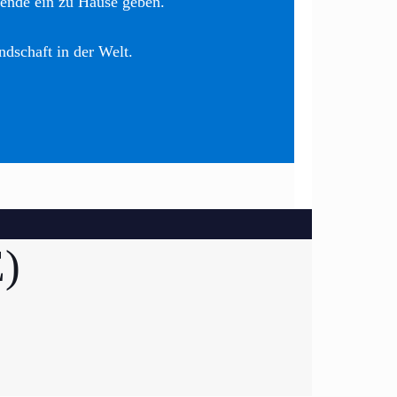
nende ein zu Hause geben.
ndschaft in der Welt.
E)