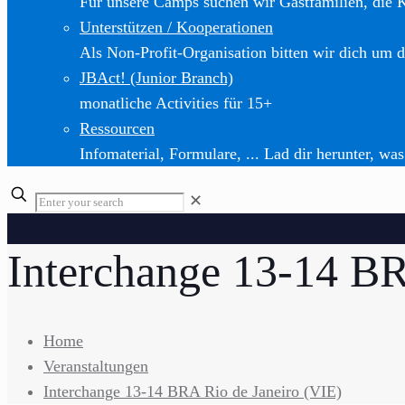
Für unsere Camps suchen wir Gastfamilien, die 
Unterstützen / Kooperationen
Als Non-Profit-Organisation bitten wir dich um d
JBAct! (Junior Branch)
monatliche Activities für 15+
Ressourcen
Infomaterial, Formulare, ... Lad dir herunter, was
✕
Interchange 13-14 BR
Home
Veranstaltungen
Interchange 13-14 BRA Rio de Janeiro (VIE)