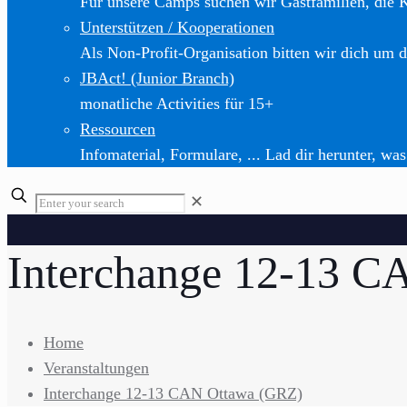
Für unsere Camps suchen wir Gastfamilien, die 
Unterstützen / Kooperationen
Als Non-Profit-Organisation bitten wir dich um d
JBAct! (Junior Branch)
monatliche Activities für 15+
Ressourcen
Infomaterial, Formulare, ... Lad dir herunter, was
✕
Interchange 12-13 
Home
Veranstaltungen
Interchange 12-13 CAN Ottawa (GRZ)