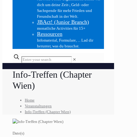
dich um deine Zeit-, Geld- oder
Sachspende für mehr Frieden und
Freundschaft in der Welt.
JBAct! (Junior Branch)
monatliche Activities für 15+
Ressourcen
Infomaterial, Formulare, ... Lad dir
herunter, was du brauchst.
✕
Info-Treffen (Chapter
Wien)
Home
Veranstaltungen
Info-Treffen (Chapter Wien)
Date(s)