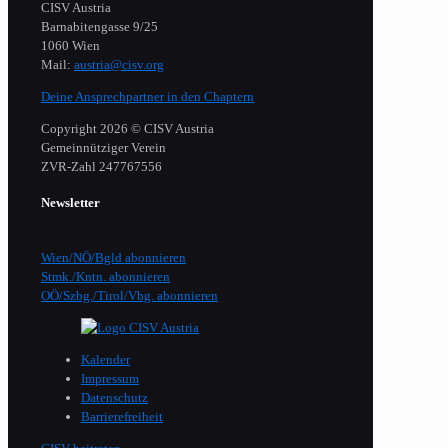
CISV Austria
Barnabitengasse 9/25
1060 Wien
Mail:
austria@cisv.org
Deine Ansprechpartner in den Chaptern
Copyright 2026 © CISV Austria
Gemeinnütziger Verein
​ZVR-Zahl 247767556
Newsletter
Wien/NÖ/Bgld abonnieren
Stmk./Kntn. abonnieren
OÖ/Szbg./Tirol/Vbg. abonnieren
Kalender
Impressum
Datenschutz
Barrierefreiheit