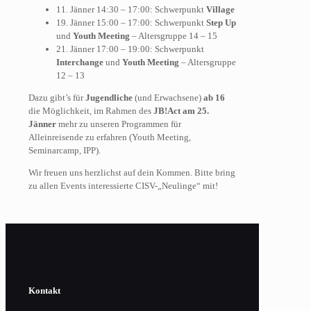
11. Jänner 14:30 – 17:00: Schwerpunkt
Village
19. Jänner 15:00 – 17:00: Schwerpunkt
Step Up
und
Youth Meeting
– Altersgruppe 14 – 15
21. Jänner 17:00 – 19:00: Schwerpunkt
Interchange
und
Youth Meeting
– Altersgruppe
12 – 13
Dazu gibt’s für
Jugendliche
(und Erwachsene)
ab 16
die Möglichkeit, im Rahmen des
JB!Act am 25.
Jänner
mehr zu unseren Programmen für
Alleinreisende zu erfahren (Youth Meeting,
Seminarcamp, IPP).
Wir freuen uns herzlichst auf dein Kommen. Bitte bring
zu allen Events interessierte CISV-„Neulinge“ mit!
Kontakt