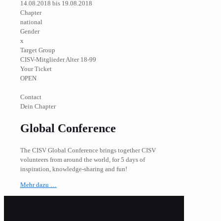
14.08.2018 bis 19.08.2018
Chapter
national
Gender
x
Target Group
CISV-Mitglieder Alter 18-99
Your Ticket
OPEN
Contact
Dein Chapter
Global Conference
The CISV Global Conference brings together CISV
volunteers from around the world, for 5 days of
inspiration, knowledge-sharing and fun!
Mehr dazu …