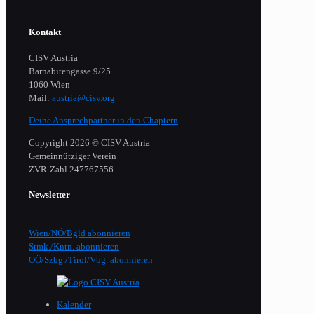
Kontakt
CISV Austria
Barnabitengasse 9/25
1060 Wien
Mail:
austria@cisv.org
Deine Ansprechpartner in den Chaptern
Copyright 2026 © CISV Austria
Gemeinnütziger Verein
​ZVR-Zahl 247767556
Newsletter
Wien/NÖ/Bgld abonnieren
Stmk./Kntn. abonnieren
OÖ/Szbg./Tirol/Vbg. abonnieren
Kalender