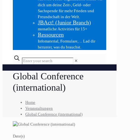
dich um deine Zeit-, Geld- oder
Sachspende für mehr Frieden und
Freundschaft in der Welt.
JBAct! (Junior Branch)
monatliche Activities für 15+
Ressourcen
Infomaterial, Formulare, ... Lad dir
herunter, was du brauchst.
✕
Global Conference
(international)
Home
Veranstaltungen
Global Conference (international)
Date(s)