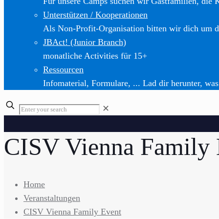
Für unsere Camps suchen wir Gastfamilien, die 
Unterstützen / Kooperationen
Als Non-Profit-Organisation bitten wir dich um d
JBAct! (Junior Branch)
monatliche Activities für 15+
Ressourcen
Infomaterial, Formulare, ... Lad dir herunter, was
✕
CISV Vienna Family 
Home
Veranstaltungen
CISV Vienna Family Event