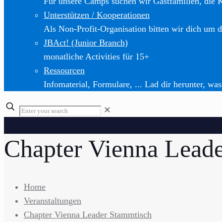
Für unsere Camps suchen wir Gastfamilien, die 
Unterstützen / Kooperationen
Als Non-Profit-Organisation bitten wir dich um d
JBAct! (Junior Branch)
monatliche Activities für 15+
Ressourcen
Infomaterial, Formulare, ... Lad dir herunter, was
✕
Chapter Vienna Lead
Home
Veranstaltungen
Chapter Vienna Leader Stammtisch