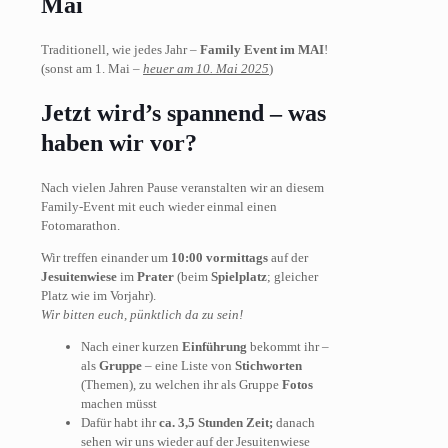
Mai
Traditionell, wie jedes Jahr –
Family Event im MAI
!
(sonst am 1. Mai –
heuer am 10. Mai 2025
)
Jetzt wird’s spannend – was
haben wir vor?
Nach vielen Jahren Pause veranstalten wir an diesem
Family-Event mit euch wieder einmal einen
Fotomarathon.
Wir treffen einander um
10:00 vormittags
auf der
Jesuitenwiese
im
Prater
(beim
Spielplatz
; gleicher
Platz wie im Vorjahr).
Wir bitten euch, pünktlich da zu sein!
Nach einer kurzen
Einführung
bekommt ihr –
als
Gruppe
– eine Liste von
Stichworten
(Themen), zu welchen ihr als Gruppe
Fotos
machen müsst
Dafür habt ihr
ca. 3,5 Stunden Zeit;
danach
sehen wir uns wieder auf der Jesuitenwiese