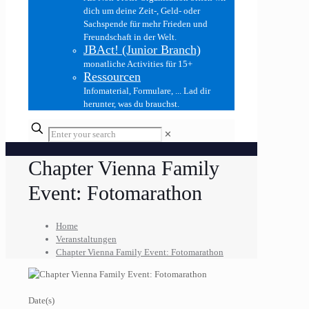
dich um deine Zeit-, Geld- oder
Sachspende für mehr Frieden und
Freundschaft in der Welt.
JBAct! (Junior Branch)
monatliche Activities für 15+
Ressourcen
Infomaterial, Formulare, ... Lad dir
herunter, was du brauchst.
✕
Chapter Vienna Family
Event: Fotomarathon
Home
Veranstaltungen
Chapter Vienna Family Event: Fotomarathon
Date(s)