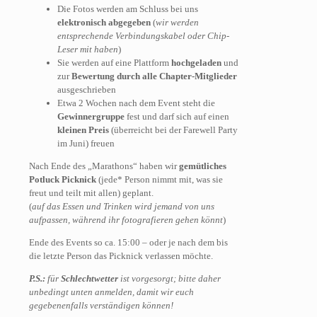
Die Fotos werden am Schluss bei uns
elektronisch abgegeben
(
wir werden
entsprechende Verbindungskabel oder Chip-
Leser mit haben
)
Sie werden auf eine Plattform
hochgeladen
und
zur
Bewertung durch alle Chapter-Mitglieder
ausgeschrieben
Etwa 2 Wochen nach dem Event steht die
Gewinnergruppe
fest und darf sich auf einen
kleinen Preis
(überreicht bei der Farewell Party
im Juni) freuen
Nach Ende des „Marathons“ haben wir
gemütliches
Potluck Picknick
(jede* Person nimmt mit, was sie
freut und teilt mit allen) geplant.
(
auf das Essen und Trinken wird jemand von uns
aufpassen, während ihr fotografieren gehen könnt
)
Ende des Events so ca. 15:00 – oder je nach dem bis
die letzte Person das Picknick verlassen möchte.
P.S.:
für
Schlechtwetter
ist vorgesorgt; bitte daher
unbedingt unten anmelden, damit wir euch
gegebenenfalls verständigen können!