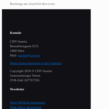
Bookings are closed for this event.
Kontakt
CISV Austria
Barnabitengasse 9/25
1060 Wien
Mail:
austria@cisv.org
Deine Ansprechpartner in den Chaptern
Copyright 2026 © CISV Austria
Gemeinnütziger Verein
​ZVR-Zahl 247767556
Newsletter
Wien/NÖ/Bgld abonnieren
Stmk./Kntn. abonnieren