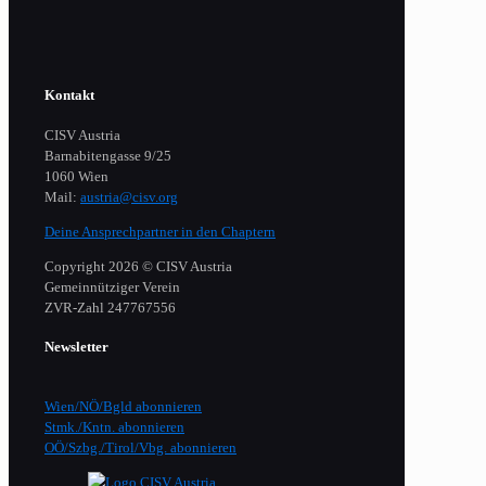
Kontakt
CISV Austria
Barnabitengasse 9/25
1060 Wien
Mail:
austria@cisv.org
Deine Ansprechpartner in den Chaptern
Copyright 2026 © CISV Austria
Gemeinnütziger Verein
​ZVR-Zahl 247767556
Newsletter
Wien/NÖ/Bgld abonnieren
Stmk./Kntn. abonnieren
OÖ/Szbg./Tirol/Vbg. abonnieren