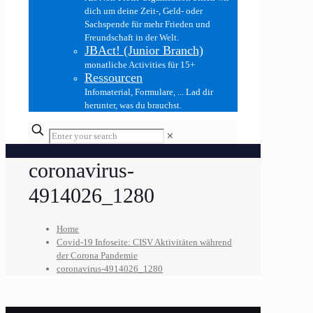
dich um deine Zeit-, Geld- oder
Sachspende für mehr Frieden und
Freundschaft in der Welt.
JBAct! (Junior Branch)
monatliche Activities für 15+
Ressourcen
Infomaterial, Formulare, ... Lad dir
herunter, was du brauchst.
✕
coronavirus-
4914026_1280
Home
Covid-19 Infoseite: CISV Aktivitäten während
der Corona Pandemie
coronavirus-4914026_1280