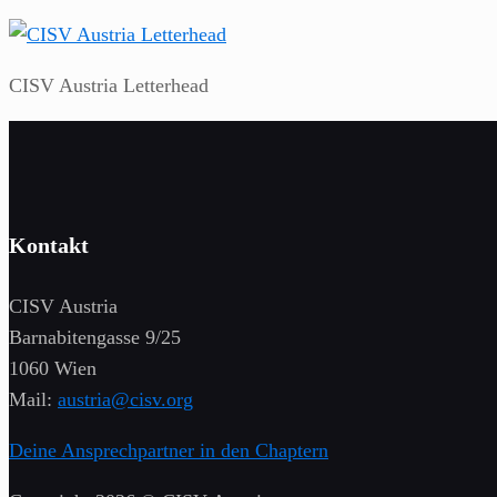
CISV Austria Letterhead
Kontakt
CISV Austria
Barnabitengasse 9/25
1060 Wien
Mail:
austria@cisv.org
Deine Ansprechpartner in den Chaptern