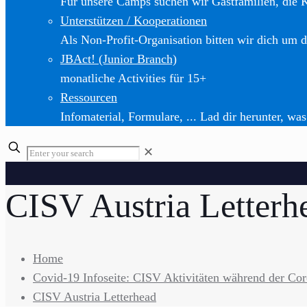
Für unsere Camps suchen wir Gastfamilien, die 
Unterstützen / Kooperationen
Als Non-Profit-Organisation bitten wir dich um d
JBAct! (Junior Branch)
monatliche Activities für 15+
Ressourcen
Infomaterial, Formulare, ... Lad dir herunter, was
✕
CISV Austria Letterh
Home
Covid-19 Infoseite: CISV Aktivitäten während der Co
CISV Austria Letterhead