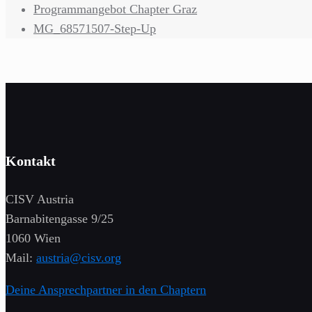
Programmangebot Chapter Graz
MG_68571507-Step-Up
Kontakt
CISV Austria
Barnabitengasse 9/25
1060 Wien
Mail:
austria@cisv.org
Deine Ansprechpartner in den Chaptern