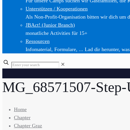
Für unsere Camps suchen wir Gastfamilien, die 
Unterstützen / Kooperationen
Als Non-Profit-Organisation bitten wir dich um d
JBAct! (Junior Branch)
monatliche Activities für 15+
Ressourcen
Infomaterial, Formulare, ... Lad dir herunter, was
✕
MG_68571507-Step-
Home
Chapter
Chapter Graz