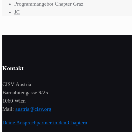
Programmangebot Chapter Graz
JC
Kontakt
CISV Austria
Barnabitengasse 9/25
1060 Wien
Mail:
austria@cisv.org
Deine Ansprechpartner in den Chaptern