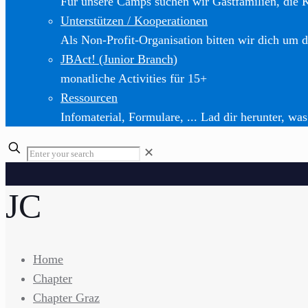
Für unsere Camps suchen wir Gastfamilien, die 
Unterstützen / Kooperationen
Als Non-Profit-Organisation bitten wir dich um d
JBAct! (Junior Branch)
monatliche Activities für 15+
Ressourcen
Infomaterial, Formulare, ... Lad dir herunter, was
✕
JC
Home
Chapter
Chapter Graz