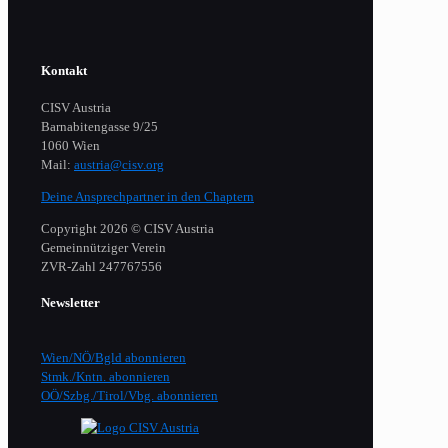
Kontakt
CISV Austria
Barnabitengasse 9/25
1060 Wien
Mail:
austria@cisv.org
Deine Ansprechpartner in den Chaptern
Copyright 2026 © CISV Austria
Gemeinnütziger Verein
​ZVR-Zahl 247767556
Newsletter
Wien/NÖ/Bgld abonnieren
Stmk./Kntn. abonnieren
OÖ/Szbg./Tirol/Vbg. abonnieren