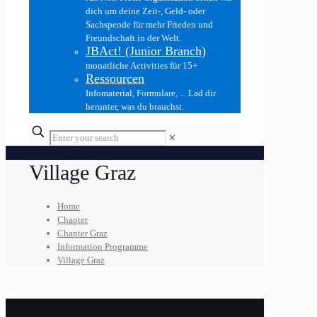
dich um deine Zeit-, Geld- oder
Sachspende für mehr Frieden und
Freundschaft in der Welt.
JBAct! (Junior Branch)
monatliche Activities für 15+
Ressourcen
Infomaterial, Formulare, ... Lad dir
herunter, was du brauchst.
✕
Village Graz
Home
Chapter
Chapter Graz
Information Programme
Village Graz