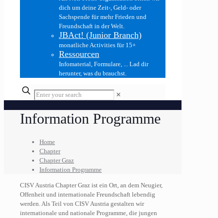
dich um deine Zeit-, Geld- oder
Sachspende für mehr Frieden und
Freundschaft in der Welt.
JBAct! (Junior Branch)
monatliche Activities für 15+
Ressourcen
Infomaterial, Formulare, ... Lad dir
herunter, was du brauchst.
✕
Information Programme
Home
Chapter
Chapter Graz
Information Programme
CISV Austria Chapter Graz ist ein Ort, an dem Neugier,
Offenheit und internationale Freundschaft lebendig
werden. Als Teil von CISV Austria gestalten wir
internationale und nationale Programme, die jungen