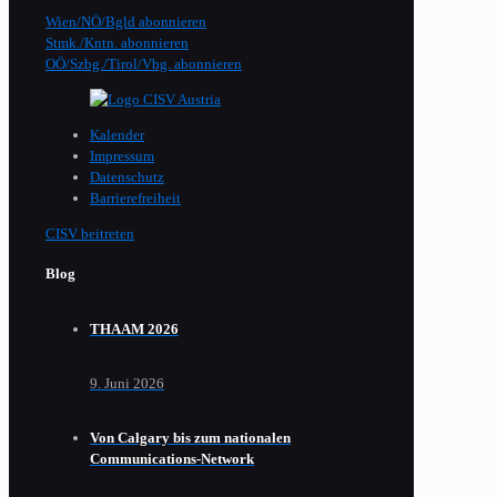
Wien/NÖ/Bgld abonnieren
Stmk./Kntn. abonnieren
OÖ/Szbg./Tirol/Vbg. abonnieren
Kalender
Impressum
Datenschutz
Barrierefreiheit
CISV beitreten
Blog
THAAM 2026
9. Juni 2026
Von Calgary bis zum nationalen
Communications-Network