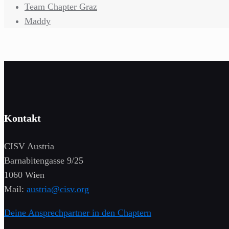
Team Chapter Graz
Maddy
Kontakt
CISV Austria
Barnabitengasse 9/25
1060 Wien
Mail:
austria@cisv.org
Deine Ansprechpartner in den Chaptern