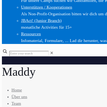
Für unsere Camps suchen wir Gastfamilien, die 
Unterstützen / Kooperationen
Als Non-Profit-Organisation bitten wir dich um d
JBAct! (Junior Branch)
monatliche Activities für 15+
Ressourcen
Infomaterial, Formulare, ... Lad dir herunter, was
✕
Maddy
Home
Über uns
Team