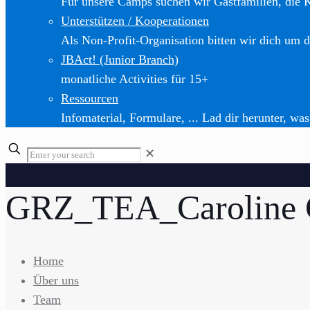
Für unsere Camps suchen wir Gastfamilien, die 
Unterstützen / Kooperationen
Als Non-Profit-Organisation bitten wir dich um d
JBAct! (Junior Branch)
monatliche Activities für 15+
Ressourcen
Infomaterial, Formulare, ... Lad dir herunter, was
✕
GRZ_TEA_Caroline 
Home
Über uns
Team