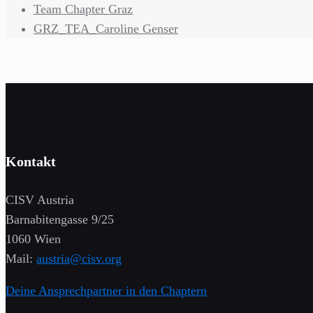
Team Chapter Graz
GRZ_TEA_Caroline Genser
Kontakt
CISV Austria
Barnabitengasse 9/25
1060 Wien
Mail:
austria@cisv.org
Deine Ansprechpartner in den Chaptern