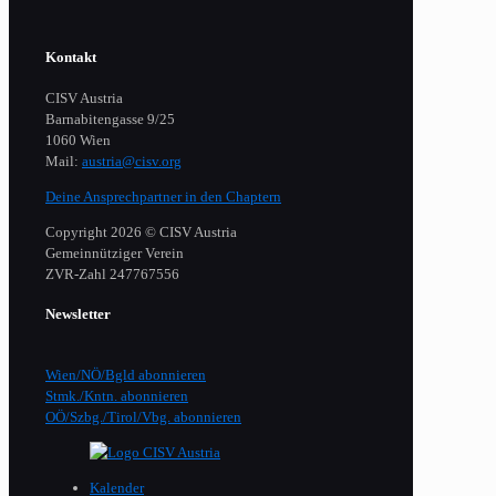
Kontakt
CISV Austria
Barnabitengasse 9/25
1060 Wien
Mail:
austria@cisv.org
Deine Ansprechpartner in den Chaptern
Copyright 2026 © CISV Austria
Gemeinnütziger Verein
​ZVR-Zahl 247767556
Newsletter
Wien/NÖ/Bgld abonnieren
Stmk./Kntn. abonnieren
OÖ/Szbg./Tirol/Vbg. abonnieren
Kalender