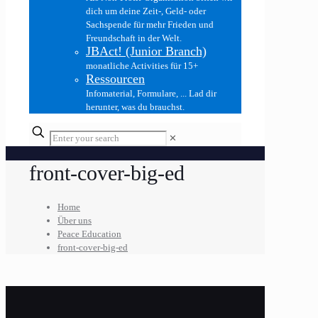
dich um deine Zeit-, Geld- oder
Sachspende für mehr Frieden und
Freundschaft in der Welt.
JBAct! (Junior Branch)
monatliche Activities für 15+
Ressourcen
Infomaterial, Formulare, ... Lad dir
herunter, was du brauchst.
✕
front-cover-big-ed
Home
Über uns
Peace Education
front-cover-big-ed