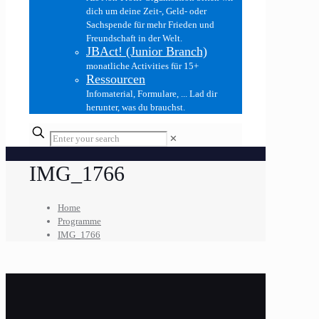
dich um deine Zeit-, Geld- oder
Sachspende für mehr Frieden und
Freundschaft in der Welt.
JBAct! (Junior Branch)
monatliche Activities für 15+
Ressourcen
Infomaterial, Formulare, ... Lad dir
herunter, was du brauchst.
✕
IMG_1766
Home
Programme
IMG_1766