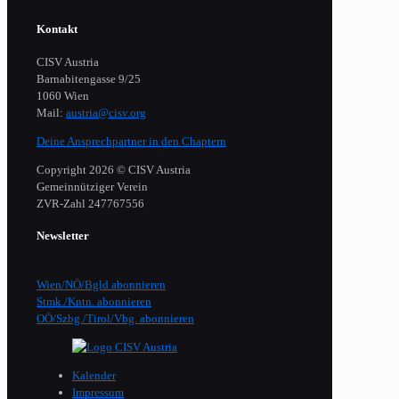
Kontakt
CISV Austria
Barnabitengasse 9/25
1060 Wien
Mail:
austria@cisv.org
Deine Ansprechpartner in den Chaptern
Copyright 2026 © CISV Austria
Gemeinnütziger Verein
​ZVR-Zahl 247767556
Newsletter
Wien/NÖ/Bgld abonnieren
Stmk./Kntn. abonnieren
OÖ/Szbg./Tirol/Vbg. abonnieren
Kalender
Impressum