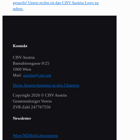
Kontakt
CISV Austria
Barnabitengasse 9/25
1060 Wien
Mail:
austria@cisv.org
Deine Ansprechpartner in den Chaptern
Copyright 2026 © CISV Austria
Gemeinnütziger Verein
​ZVR-Zahl 247767556
Newsletter
Wien/NÖ/Bgld abonnieren