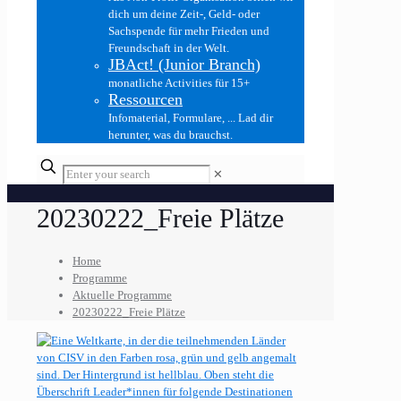
dich um deine Zeit-, Geld- oder
Sachspende für mehr Frieden und
Freundschaft in der Welt.
JBAct! (Junior Branch)
monatliche Activities für 15+
Ressourcen
Infomaterial, Formulare, ... Lad dir
herunter, was du brauchst.
✕
20230222_Freie Plätze
Home
Programme
Aktuelle Programme
20230222_Freie Plätze