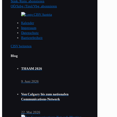
Stmk./Kntn. abonnieren
OÖ/Szbg./Tirol/Vbg. abonnieren
Kalender
Impressum
Datenschutz
Barrierefreiheit
CISV beitreten
Blog
THAAM 2026
9. Juni 2026
Von Calgary bis zum nationalen
Communications-Network
22. Mai 2026