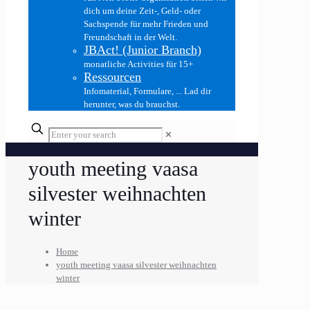
dich um deine Zeit-, Geld- oder
Sachspende für mehr Frieden und
Freundschaft in der Welt.
JBAct! (Junior Branch)
monatliche Activities für 15+
Ressourcen
Infomaterial, Formulare, ... Lad dir
herunter, was du brauchst.
✕
youth meeting vaasa
silvester weihnachten
winter
Home
youth meeting vaasa silvester weihnachten
winter