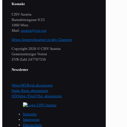
Kontakt
CISV Austria
Barnabitengasse 9/25
1060 Wien
Mail:
austria@cisv.org
Deine Ansprechpartner in den Chaptern
Copyright 2026 © CISV Austria
Gemeinnütziger Verein
​ZVR-Zahl 247767556
Newsletter
Wien/NÖ/Bgld abonnieren
Stmk./Kntn. abonnieren
OÖ/Szbg./Tirol/Vbg. abonnieren
Kalender
Impressum
Datenschutz