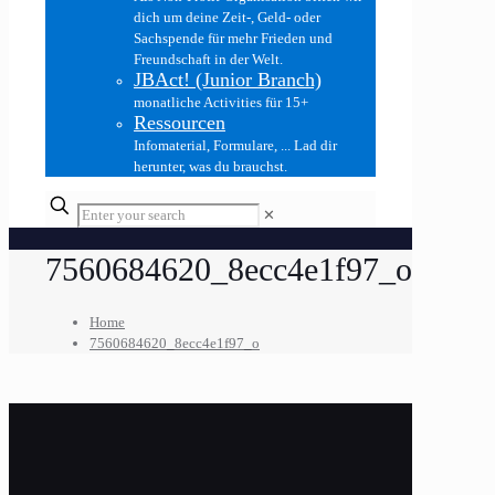
dich um deine Zeit-, Geld- oder
Sachspende für mehr Frieden und
Freundschaft in der Welt.
JBAct! (Junior Branch)
monatliche Activities für 15+
Ressourcen
Infomaterial, Formulare, ... Lad dir
herunter, was du brauchst.
✕
7560684620_8ecc4e1f97_o
Home
7560684620_8ecc4e1f97_o