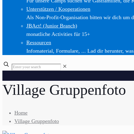
Für unsere Camps suchen wir Gastfamilien, die 
Unterstützen / Kooperationen
Als Non-Profit-Organisation bitten wir dich um d
JBAct! (Junior Branch)
monatliche Activities für 15+
Ressourcen
Infomaterial, Formulare, ... Lad dir herunter, was
✕
Village Gruppenfoto
Home
Village Gruppenfoto