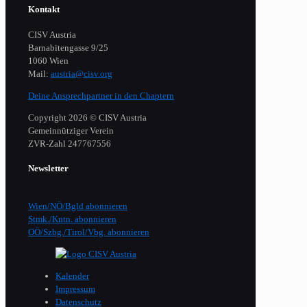
Kontakt
CISV Austria
Barnabitengasse 9/25
1060 Wien
Mail:
austria@cisv.org
Deine Ansprechpartner in den Chaptern
Copyright 2026 © CISV Austria
Gemeinnütziger Verein
​ZVR-Zahl 247767556
Newsletter
Wien/NÖ/Bgld abonnieren
Stmk./Kntn. abonnieren
OÖ/Szbg./Tirol/Vbg. abonnieren
Kalender
Impressum
Datenschutz