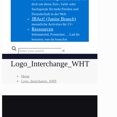
dich um deine Zeit-, Geld- oder
Sachspende für mehr Frieden und
Freundschaft in der Welt.
JBAct! (Junior Branch)
monatliche Activities für 15+
Ressourcen
Infomaterial, Formulare, ... Lad dir
herunter, was du brauchst.
✕
Logo_Interchange_WHT
Home
Logo_Interchange_WHT