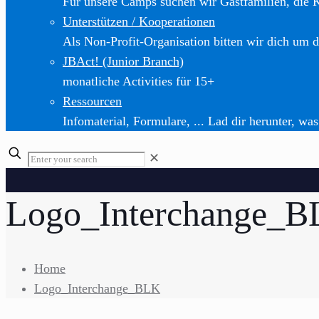
Für unsere Camps suchen wir Gastfamilien, die 
Unterstützen / Kooperationen
Als Non-Profit-Organisation bitten wir dich um d
JBAct! (Junior Branch)
monatliche Activities für 15+
Ressourcen
Infomaterial, Formulare, ... Lad dir herunter, was
✕
Logo_Interchange_
Home
Logo_Interchange_BLK