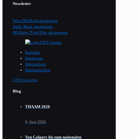
Newsletter
Wien/NÖ/Bgld abonnieren
Stmk./Kntn. abonnieren
OÖ/Szbg./Tirol/Vbg. abonnieren
Kalender
Impressum
Datenschutz
Barrierefreiheit
CISV beitreten
Blog
THAAM 2026
9. Juni 2026
Von Calgary bis zum nationalen