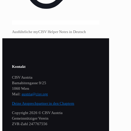
Ausführliche myCISV Helper Notes in Deutsch
Kontakt
CISV Austria
Barnabitengasse 9/25
1060 Wien
Mail:
austria@cisv.org
Deine Ansprechpartner in den Chaptern
Copyright 2026 © CISV Austria
Gemeinnütziger Verein
​ZVR-Zahl 247767556