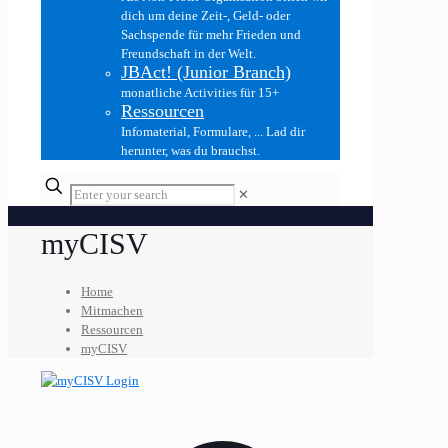
dich um deine Zeit-, Geld- oder
Sachspende für mehr Frieden und
Freundschaft in der Welt.
JBAct! (Junior Branch)
monatliche Activities für 15+
Ressourcen
Infomaterial, Formulare, ... Lad dir
herunter, was du brauchst.
✕
myCISV
Home
Mitmachen
Ressourcen
myCISV