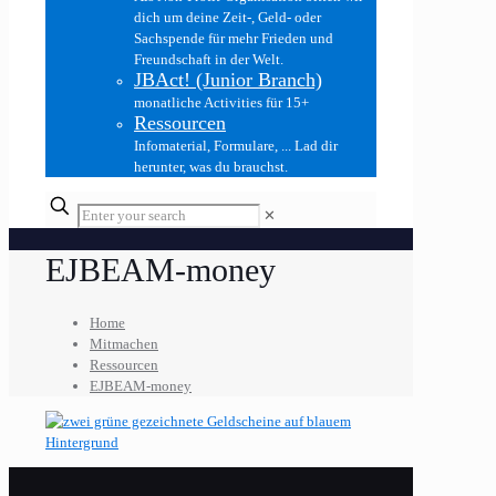
dich um deine Zeit-, Geld- oder
Sachspende für mehr Frieden und
Freundschaft in der Welt.
JBAct! (Junior Branch)
monatliche Activities für 15+
Ressourcen
Infomaterial, Formulare, ... Lad dir
herunter, was du brauchst.
✕
EJBEAM-money
Home
Mitmachen
Ressourcen
EJBEAM-money