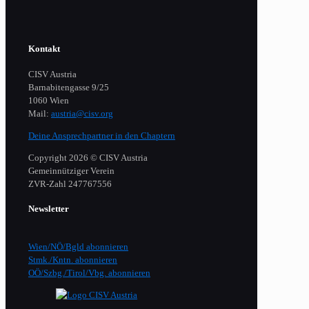
Kontakt
CISV Austria
Barnabitengasse 9/25
1060 Wien
Mail:
austria@cisv.org
Deine Ansprechpartner in den Chaptern
Copyright 2026 © CISV Austria
Gemeinnütziger Verein
​ZVR-Zahl 247767556
Newsletter
Wien/NÖ/Bgld abonnieren
Stmk./Kntn. abonnieren
OÖ/Szbg./Tirol/Vbg. abonnieren