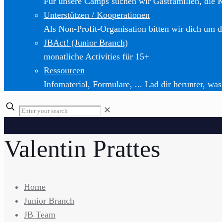
Für unsere Camps suchen wir Gastfamilien, die 
Unterstützen / Kooperationen
Als Non-Profit-Organisation bitten wir dich um d
JBAct! (Junior Branch)
monatliche Activities für 15+
Ressourcen
Infomaterial, Formulare, ... Lad dir herunter, was
✕
Valentin Prattes
Home
Junior Branch
JB Team