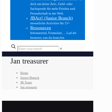
dich um deine Zeit-, Geld- oder
Sachspende für mehr Frieden und
Freundschaft in der Welt.
JBAct! (Junior Branch)
monatliche Activities für 15+
Ressourcen
Infomaterial, Formulare, ... Lad dir
herunter, was du brauchst.
✕
Jan treasurer
Home
Junior Branch
JB Team
Jan treasurer