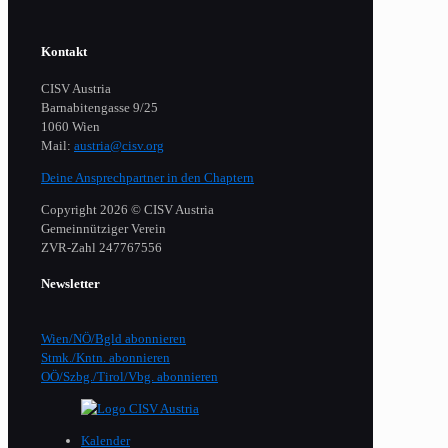
Kontakt
CISV Austria
Barnabitengasse 9/25
1060 Wien
Mail:
austria@cisv.org
Deine Ansprechpartner in den Chaptern
Copyright 2026 © CISV Austria
Gemeinnütziger Verein
​ZVR-Zahl 247767556
Newsletter
Wien/NÖ/Bgld abonnieren
Stmk./Kntn. abonnieren
OÖ/Szbg./Tirol/Vbg. abonnieren
Kalender