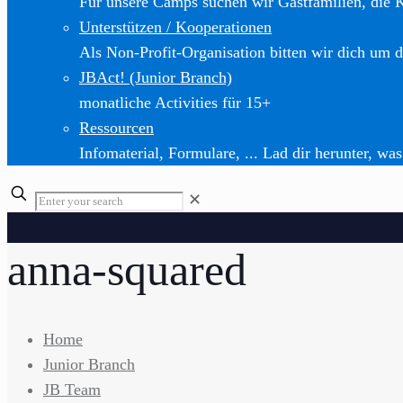
Für unsere Camps suchen wir Gastfamilien, die 
Unterstützen / Kooperationen
Als Non-Profit-Organisation bitten wir dich um d
JBAct! (Junior Branch)
monatliche Activities für 15+
Ressourcen
Infomaterial, Formulare, ... Lad dir herunter, was
✕
anna-squared
Home
Junior Branch
JB Team