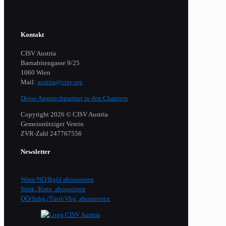
Kontakt
CISV Austria
Barnabitengasse 9/25
1060 Wien
Mail:
austria@cisv.org
Deine Ansprechpartner in den Chaptern
Copyright 2026 © CISV Austria
Gemeinnütziger Verein
​ZVR-Zahl 247767556
Newsletter
Wien/NÖ/Bgld abonnieren
Stmk./Kntn. abonnieren
OÖ/Szbg./Tirol/Vbg. abonnieren