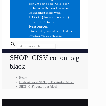
dich um deine Zeit-, Geld- oder
Sachspende für mehr Frieden und
Freundschaft in der Welt.
JBAct! (Junior Branch)
monatliche Activities für 15+
Ressourcen
Infomaterial, Formulare, ... Lad dir
herunter, was du brauchst.
✕
SHOP_CISV cotton bag
black
Home
Förderaktion &#8211; CISV Austria Merch
SHOP_CISV cotton bag black