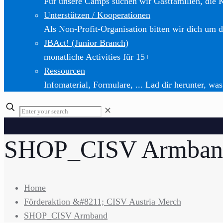
Für unsere Camps suchen wir Gastfamilien, die 
Unterstützen / Kooperationen
Als Non-Profit-Organisation bitten wir dich um d
JBAct! (Junior Branch)
monatliche Activities für 15+
Ressourcen
Infomaterial, Formulare, ... Lad dir herunter, was
✕
SHOP_CISV Armban
Home
Förderaktion &#8211; CISV Austria Merch
SHOP_CISV Armband