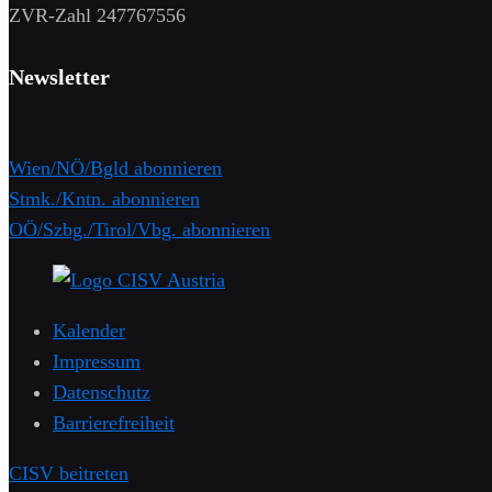
​ZVR-Zahl 247767556
Newsletter
Wien/NÖ/Bgld abonnieren
Stmk./Kntn. abonnieren
OÖ/Szbg./Tirol/Vbg. abonnieren
Kalender
Impressum
Datenschutz
Barrierefreiheit
CISV beitreten