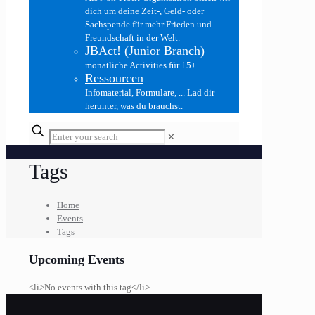
dich um deine Zeit-, Geld- oder
Sachspende für mehr Frieden und
Freundschaft in der Welt.
JBAct! (Junior Branch)
monatliche Activities für 15+
Ressourcen
Infomaterial, Formulare, ... Lad dir
herunter, was du brauchst.
✕
Tags
Home
Events
Tags
Upcoming Events
<li>No events with this tag</li>