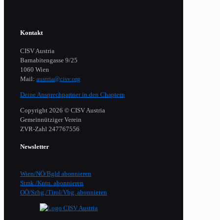
Kontakt
CISV Austria
Barnabitengasse 9/25
1060 Wien
Mail:
austria@cisv.org
Deine Ansprechpartner in den Chaptern
Copyright 2026 © CISV Austria
Gemeinnütziger Verein
​ZVR-Zahl 247767556
Newsletter
Wien/NÖ/Bgld abonnieren
Stmk./Kntn. abonnieren
OÖ/Szbg./Tirol/Vbg. abonnieren