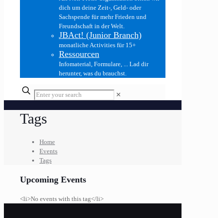
dich um deine Zeit-, Geld- oder
Sachspende für mehr Frieden und
Freundschaft in der Welt.
JBAct! (Junior Branch)
monatliche Activities für 15+
Ressourcen
Infomaterial, Formulare, ... Lad dir
herunter, was du brauchst.
✕
Tags
Home
Events
Tags
Upcoming Events
<li>No events with this tag</li>