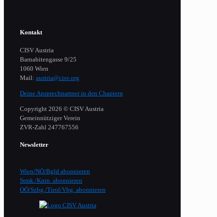
Kontakt
CISV Austria
Barnabitengasse 9/25
1060 Wien
Mail:
austria@cisv.org
Deine Ansprechpartner in den Chaptern
Copyright 2026 © CISV Austria
Gemeinnütziger Verein
​ZVR-Zahl 247767556
Newsletter
Wien/NÖ/Bgld abonnieren
Stmk./Kntn. abonnieren
OÖ/Szbg./Tirol/Vbg. abonnieren