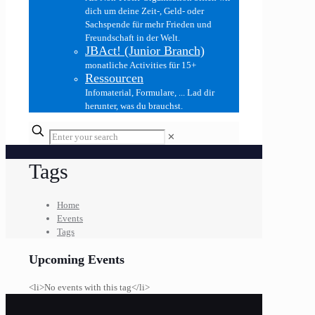
dich um deine Zeit-, Geld- oder
Sachspende für mehr Frieden und
Freundschaft in der Welt.
JBAct! (Junior Branch)
monatliche Activities für 15+
Ressourcen
Infomaterial, Formulare, ... Lad dir
herunter, was du brauchst.
✕
Tags
Home
Events
Tags
Upcoming Events
<li>No events with this tag</li>