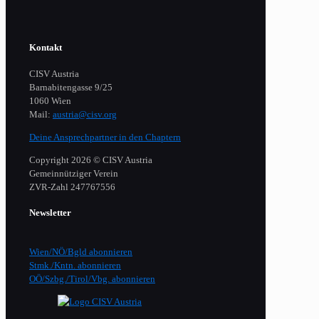
Kontakt
CISV Austria
Barnabitengasse 9/25
1060 Wien
Mail:
austria@cisv.org
Deine Ansprechpartner in den Chaptern
Copyright 2026 © CISV Austria
Gemeinnütziger Verein
​ZVR-Zahl 247767556
Newsletter
Wien/NÖ/Bgld abonnieren
Stmk./Kntn. abonnieren
OÖ/Szbg./Tirol/Vbg. abonnieren