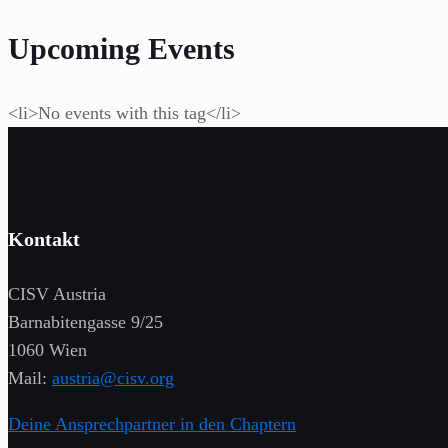
Upcoming Events
<li>No events with this tag</li>
Kontakt
CISV Austria
Barnabitengasse 9/25
1060 Wien
Mail:
austria@cisv.org
Deine Ansprechpartner in den Chaptern