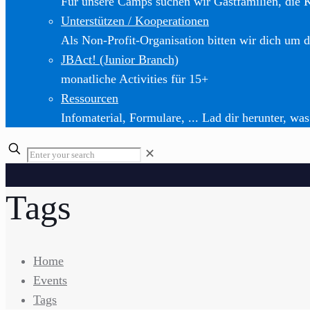
Für unsere Camps suchen wir Gastfamilien, die 
Unterstützen / Kooperationen
Als Non-Profit-Organisation bitten wir dich um d
JBAct! (Junior Branch)
monatliche Activities für 15+
Ressourcen
Infomaterial, Formulare, ... Lad dir herunter, was
✕
Tags
Home
Events
Tags