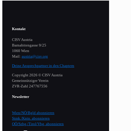
Kontakt
CISV Austria
Barnabitengasse 9/25
1060 Wien
Mail:
austria@cisv.org
Deine Ansprechpartner in den Chaptern
Copyright 2026 © CISV Austria
Gemeinnütziger Verein
​ZVR-Zahl 247767556
Newsletter
Wien/NÖ/Bgld abonnieren
Stmk./Kntn. abonnieren
OÖ/Szbg./Tirol/Vbg. abonnieren