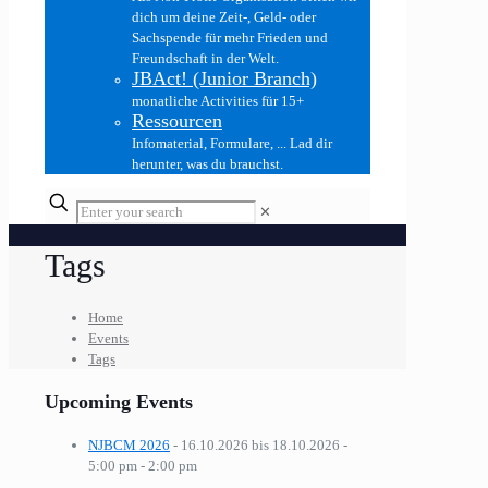
dich um deine Zeit-, Geld- oder
Sachspende für mehr Frieden und
Freundschaft in der Welt.
JBAct! (Junior Branch)
monatliche Activities für 15+
Ressourcen
Infomaterial, Formulare, ... Lad dir
herunter, was du brauchst.
✕
Tags
Home
Events
Tags
Upcoming Events
NJBCM 2026
- 16.10.2026 bis 18.10.2026 -
5:00 pm - 2:00 pm