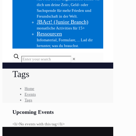
dich um deine Zeit-, Geld- oder
Sachspende für mehr Frieden und
Freundschaft in der Welt.
JBAct! (Junior Branch)
monatliche Activities für 15+
Ressourcen
Infomaterial, Formulare, ... Lad dir
herunter, was du brauchst.
✕
Tags
Home
Events
Tags
Upcoming Events
<li>No events with this tag</li>