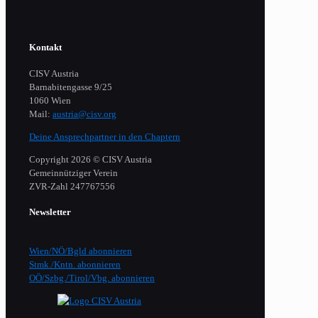
Kontakt
CISV Austria
Barnabitengasse 9/25
1060 Wien
Mail:
austria@cisv.org
Deine Ansprechpartner in den Chaptern
Copyright 2026 © CISV Austria
Gemeinnütziger Verein
​ZVR-Zahl 247767556
Newsletter
Wien/NÖ/Bgld abonnieren
Stmk./Kntn. abonnieren
OÖ/Szbg./Tirol/Vbg. abonnieren