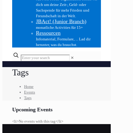
dich um deine Zeit-, Geld- oder
Sachspende für mehr Frieden und
Freundschaft in der Welt.
JBAct! (Junior Branch)
monatliche Activities für 15+
Ressourcen
Infomaterial, Formulare, ... Lad dir
herunter, was du brauchst.
✕
Tags
Home
Events
Tags
Upcoming Events
<li>No events with this tag</li>