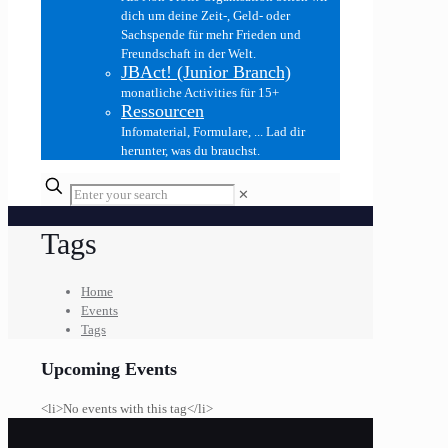
dich um deine Zeit-, Geld- oder
Sachspende für mehr Frieden und
Freundschaft in der Welt.
JBAct! (Junior Branch)
monatliche Activities für 15+
Ressourcen
Infomaterial, Formulare, ... Lad dir
herunter, was du brauchst.
✕
Tags
Home
Events
Tags
Upcoming Events
<li>No events with this tag</li>