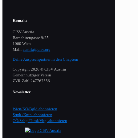
Kontakt
CISV Austria
Barnabitengasse 9/25
1060 Wien
Mail:
austria@cisv.org
Deine Ansprechpartner in den Chaptern
Copyright 2026 © CISV Austria
Gemeinnütziger Verein
​ZVR-Zahl 247767556
Newsletter
Wien/NÖ/Bgld abonnieren
Stmk./Kntn. abonnieren
OÖ/Szbg./Tirol/Vbg. abonnieren