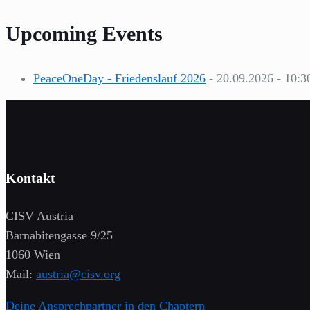
Upcoming Events
PeaceOneDay - Friedenslauf 2026
- 20.09.2026 - 10:3
Kontakt
CISV Austria
Barnabitengasse 9/25
1060 Wien
Mail:
austria@cisv.org
Deine Ansprechpartner in den Chaptern