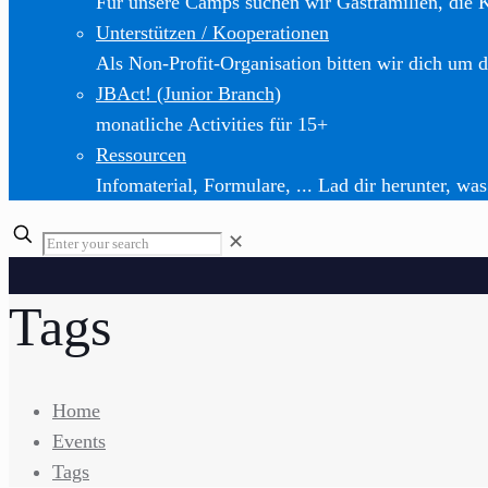
Für unsere Camps suchen wir Gastfamilien, die 
Unterstützen / Kooperationen
Als Non-Profit-Organisation bitten wir dich um d
JBAct! (Junior Branch)
monatliche Activities für 15+
Ressourcen
Infomaterial, Formulare, ... Lad dir herunter, was
✕
Tags
Home
Events
Tags