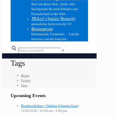
dich um deine Zeit-, Geld- oder
Sachspende für mehr Frieden und
Freundschaft in der Welt.
JBAct! (Junior Branch)
monatliche Activities für 15+
Ressourcen
Infomaterial, Formulare, ... Lad dir
herunter, was du brauchst.
✕
Tags
Home
Events
Tags
Upcoming Events
Boardworkshop + Wahlen (Chapter Graz)
-
13.09.2026 - 10:00 am - 3:00 pm