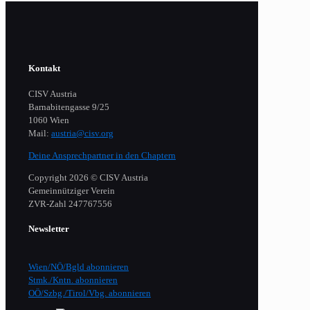
Kontakt
CISV Austria
Barnabitengasse 9/25
1060 Wien
Mail:
austria@cisv.org
Deine Ansprechpartner in den Chaptern
Copyright 2026 © CISV Austria
Gemeinnütziger Verein
​ZVR-Zahl 247767556
Newsletter
Wien/NÖ/Bgld abonnieren
Stmk./Kntn. abonnieren
OÖ/Szbg./Tirol/Vbg. abonnieren