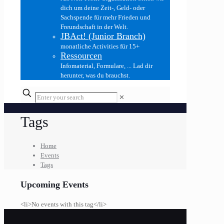
dich um deine Zeit-, Geld- oder
Sachspende für mehr Frieden und
Freundschaft in der Welt.
JBAct! (Junior Branch)
monatliche Activities für 15+
Ressourcen
Infomaterial, Formulare, ... Lad dir
herunter, was du brauchst.
✕
Tags
Home
Events
Tags
Upcoming Events
<li>No events with this tag</li>