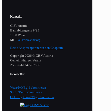
Kontakt
CISV Austria
Barnabitengasse 9/25
1060 Wien
Mail:
austria@cisv.org
Deine Ansprechpartner in den Chaptern
Copyright 2026 © CISV Austria
Gemeinnütziger Verein
​ZVR-Zahl 247767556
Newsletter
Wien/NÖ/Bgld abonnieren
Stmk./Kntn. abonnieren
OÖ/Szbg./Tirol/Vbg. abonnieren