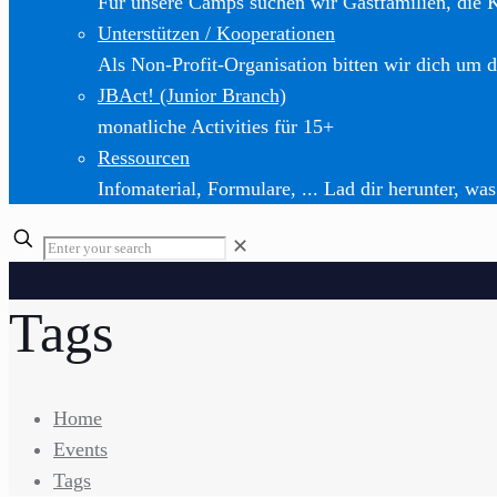
Für unsere Camps suchen wir Gastfamilien, die 
Unterstützen / Kooperationen
Als Non-Profit-Organisation bitten wir dich um d
JBAct! (Junior Branch)
monatliche Activities für 15+
Ressourcen
Infomaterial, Formulare, ... Lad dir herunter, was
✕
Tags
Home
Events
Tags