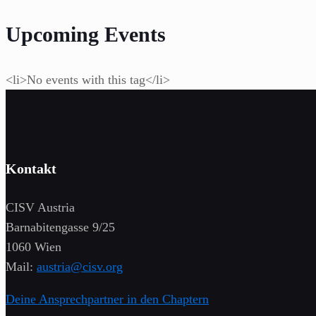
Upcoming Events
<li>No events with this tag</li>
Kontakt
CISV Austria
Barnabitengasse 9/25
1060 Wien
Mail:
austria@cisv.org
Deine Ansprechpartner in den Chaptern