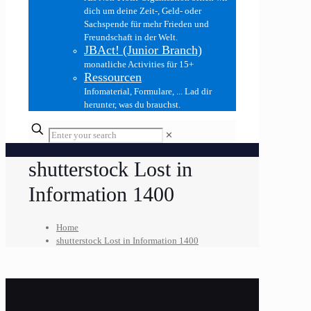
dich um deine Zeit-, Geld- oder
Sachspende für mehr Frieden und
Freundschaft in der Welt.
JBAct! (Junior Branch)
monatliche Activities für 15+
Ressourcen
Infomaterial, Formulare, ... Lad dir
herunter, was du brauchst.
✕
shutterstock Lost in
Information 1400
Home
shutterstock Lost in Information 1400