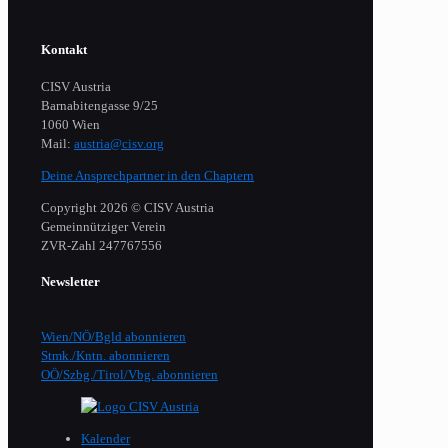
Kontakt
CISV Austria
Barnabitengasse 9/25
1060 Wien
Mail:
austria@cisv.org
Deine Ansprechpartner in den Chaptern
Copyright 2026 © CISV Austria
Gemeinnütziger Verein
​ZVR-Zahl 247767556
Newsletter
Wien/NÖ/Bgld abonnieren
Stmk./Kntn. abonnieren
OÖ/Szbg./Tirol/Vbg. abonnieren
Kalender