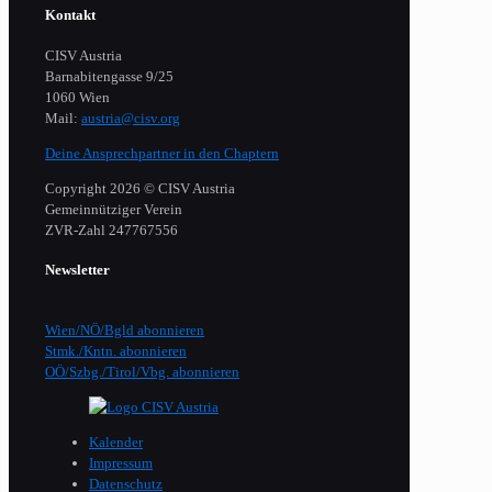
Kontakt
CISV Austria
Barnabitengasse 9/25
1060 Wien
Mail:
austria@cisv.org
Deine Ansprechpartner in den Chaptern
Copyright 2026 © CISV Austria
Gemeinnütziger Verein
​ZVR-Zahl 247767556
Newsletter
Wien/NÖ/Bgld abonnieren
Stmk./Kntn. abonnieren
OÖ/Szbg./Tirol/Vbg. abonnieren
Kalender
Impressum
Datenschutz