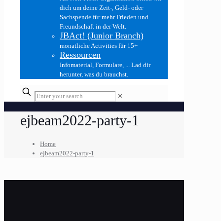
dich um deine Zeit-, Geld- oder
Sachspende für mehr Frieden und
Freundschaft in der Welt.
JBAct! (Junior Branch)
monatliche Activities für 15+
Ressourcen
Infomaterial, Formulare, ... Lad dir
herunter, was du brauchst.
✕
ejbeam2022-party-1
Home
ejbeam2022-party-1